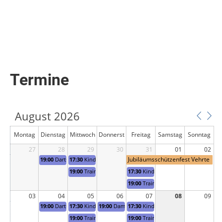
Termine
August 2026
Montag
Dienstag
Mittwoch
Donnerst
Freitag
Samstag
Sonntag
27
28
29
ag
30
31
01
02
Jubiläumsschützenfest Vehrte
19:00
Darts - Trainingsabend
17:30
Kinder- und Jugendtraining (Lichtpunktgewehr/-pistole
+ Jugendpokal
19:00
Trainingsabend
17:30
Kinder- und Jugendtraining (Lic
19:00
Trainingsabend
03
04
05
06
07
08
09
19:00
Darts - Trainingsabend
17:30
Kinder- und Jugendtraining (Lichtpunktgewehr/-pistole
19:00
Damenschießen
17:30
Kinder- und Jugendtraining (Lic
19:00
Trainingsabend
19:00
Trainingsabend